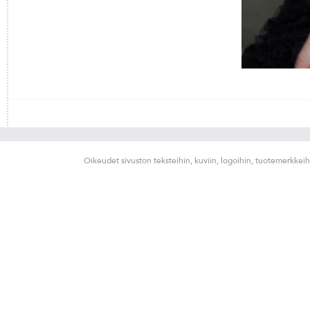
Oikeudet sivuston teksteihin, kuviin, logoihin, tuotemerkkeih