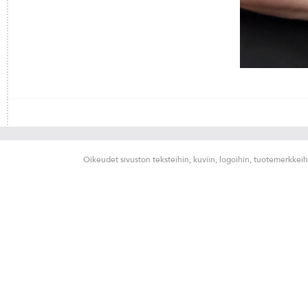
Oikeudet sivuston teksteihin, kuviin, logoihin, tuotemerkkeih